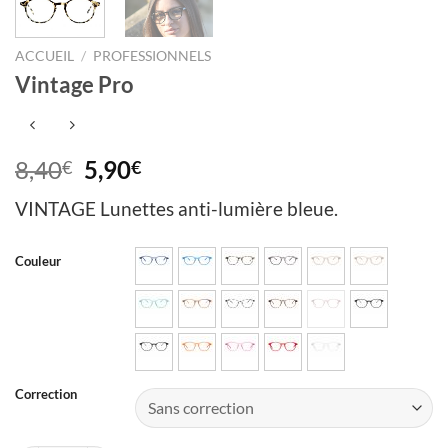
ACCUEIL
/
PROFESSIONNELS
Vintage Pro
Le
Le
8,40
5,90
€
€
prix
prix
VINTAGE
Lunettes anti-lumière bleue.
initial
actuel
était :
est :
8,40€.
5,90€.
Couleur
Correction